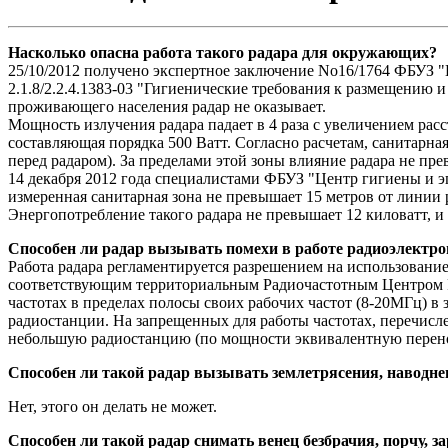
Насколько опасна работа такого радара для окружающих?
25/10/2012 получено экспертное заключение No16/1764 ФБУЗ "
2.1.8/2.2.4.1383-03 "Гигиенические требования к размещению 
проживающего населения радар не оказывает.
Мощность излучения радара падает в 4 раза с увеличением рас
составляющая порядка 500 Ватт. Согласно расчетам, санитарна
перед радаром). За пределами этой зоны влияние радара не пр
14 декабря 2012 года специалистами ФБУЗ "Центр гигиены и 
измеренная санитарная зона не превышает 15 метров от линии
Энергопотребление такого радара не превышает 12 киловатт, и
Способен ли радар вызывать помехи в работе радиоэлектр
Работа радара регламентируется разрешением на использование
соответствующим территориальным Радиочастотным Центром Ро
частотах в пределах полосы своих рабочих частот (8-20МГц) 
радиостанции. На запрещенных для работы частотах, перечисле
небольшую радиостанцию (по мощности эквивалентную перенос
Способен ли такой радар вызывать землетрясения, наводнен
Нет, этого он делать не может.
Способен ли такой радар снимать венец безбрачия, порчу, 