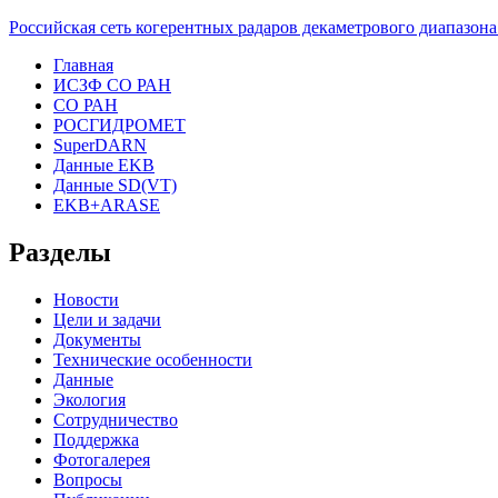
Российская сеть когерентных радаров декаметрового диапазо
Главная
ИСЗФ СО РАН
СО РАН
РОСГИДРОМЕТ
SuperDARN
Данные EKB
Данные SD(VT)
EKB+ARASE
Разделы
Новости
Цели и задачи
Документы
Технические особенности
Данные
Экология
Сотрудничество
Поддержка
Фотогалерея
Вопросы