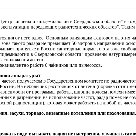
Центр гигиены и эпидемиалогии в Свердловской области" в том
и эксплуатации передающих радиотехнических объектов". Таким 
стояния от него вдвое. Основным влияющим фактором на этих ча
я зона такого радара не превышает 50 метров в направлении осн
евышает принятые в России санитарные нормы, и эта зона свобод
эпидемиалогии в Свердловской области" проведены натуризмере
 расположения антенн.
 эквивалентно работе 6 чайников или пылесосов.
онной аппаратуры?
 частот, получаемом в Государственном комитете по радиочастот
ссии. На небольших расстояниях от антенн (порядка сотни мет
в зависимости от программы работы, ширина полосы помехи имее
нных в разрешении на использование частот, радар помех не соз
ной радиостанции), которая может работать на любой из часто
ия, засухи, торнадо, внезапные потепления или похолодания,
заряжать воду, вызывать поднятие настроения, улучшать само