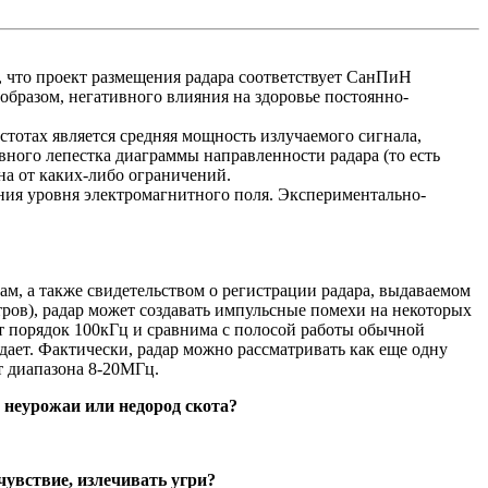
, что проект размещения радара соответствует СанПиН
образом, негативного влияния на здоровье постоянно-
стотах является средняя мощность излучаемого сигнала,
овного лепестка диаграммы направленности радара (то есть
на от каких-либо ограничений.
ния уровня электромагнитного поля. Экспериментально-
ам, а также свидетельством о регистрации радара, выдаваемом
ров), радар может создавать импульсные помехи на некоторых
т порядок 100кГц и сравнима с полосой работы обычной
дает. Фактически, радар можно рассматривать как еще одну
т диапазона 8-20МГц.
 неурожаи или недород скота?
чувствие, излечивать угри?